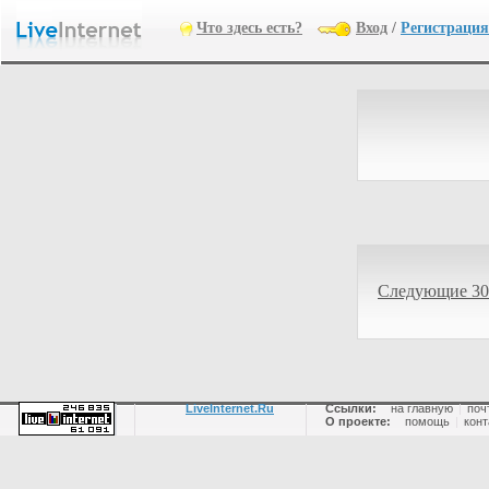
Что здесь есть?
Вход
/
Регистрация
Следующие 30
LiveInternet.Ru
Ссылки:
на главную
|
поч
О проекте:
помощь
|
конт