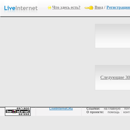
Что здесь есть?
Вход
/
Регистрация
Следующие 30
LiveInternet.Ru
Ссылки:
на главную
|
поч
О проекте:
помощь
|
конт