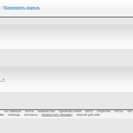
/
Напомнить пароль
 »
:
на главную
|
почта
|
знакомства
|
одноклассники
|
фото
|
открытки
|
тесты
|
чат
те:
помощь
|
контакты
|
разместить рекламу
|
версия для pda