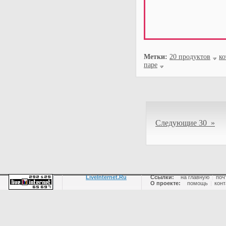
Метки:
20 продуктов
ко
паре
Следующие 30 »
LiveInternet.Ru
Ссылки:
на главную
|
поч
О проекте:
помощь
|
конт