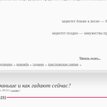
зацветет ближе к весне — б
зацветет поздно — замужества п
Читать далее...
дотворец
ворожба
гадание
христианские святые
раньше и как гадают сейчас?
. 09:55 (
ссылка
)
3191