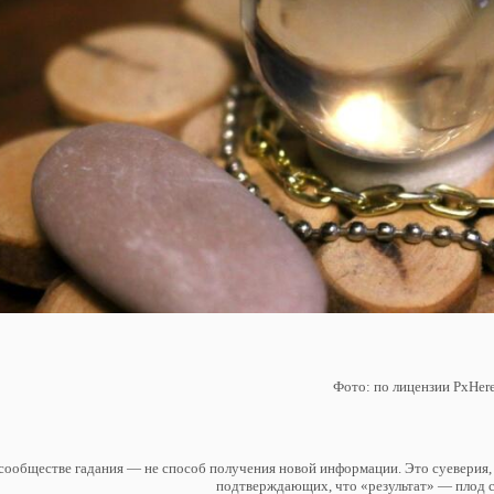
Фото: по лицензии PxHer
сообществе гадания — не способ получения новой информации. Это суеверия
подтверждающих, что «результат» — плод 