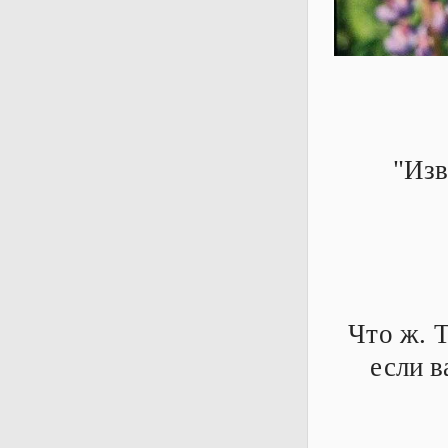
"Изв
Что ж. Т
если в