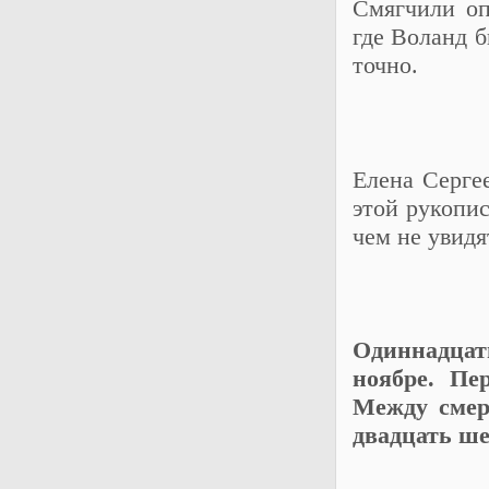
Смягчили оп
где Воланд б
точно.
Елена Серге
этой рукопи
чем не увидя
Одиннадцат
ноябре. Пе
Между смер
двадцать ше