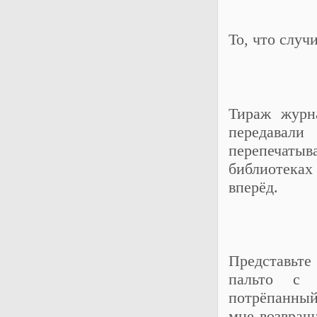
То, что случ
Тираж журн
передавал
перепечаты
библиотека
вперёд.
Представьте
пальто с 
потрёпанный
мне возвращ