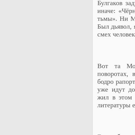
Булгаков за
иначе: «Чёр
тьмы». Ни М
Был дьявол, 
смех человек
Вот та Мо
поворотах,
бодро рапор
уже идут до
жил в этом 
литературы е