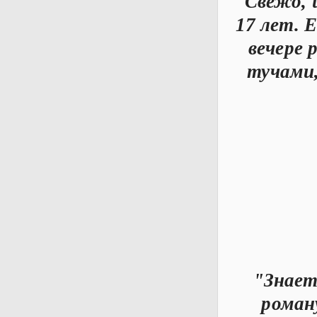
Свежо, 
17 лет. 
вечере 
тучами,
"Знает
роману