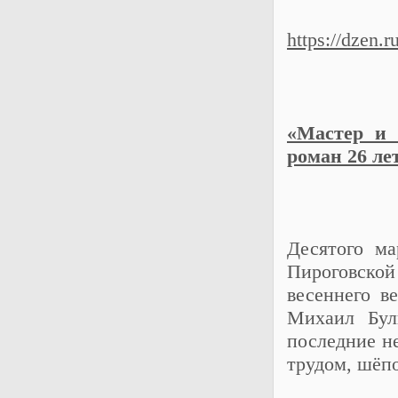
https://dzen
«Мастер и 
роман 26 ле
Десятого ма
Пироговско
весеннего в
Михаил Бул
последние н
трудом, шёп