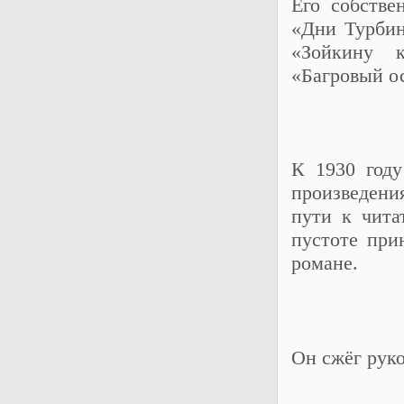
Его собстве
«Дни Турбин
«Зойкину к
«Багровый ос
К 1930 году
произведени
пути к чита
пустоте при
романе.
Он сжёг руко