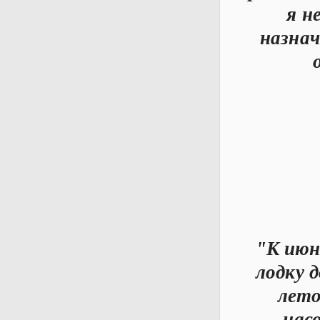
я н
назнач
"К июн
лодку 
лето
нас