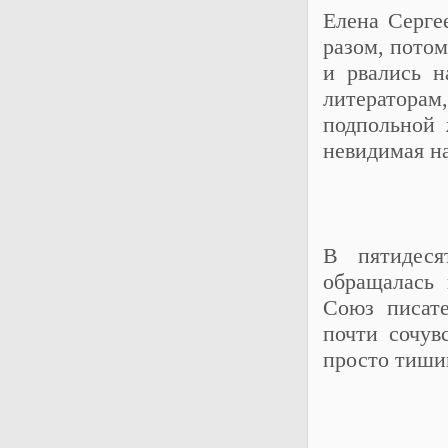
Елена Серге
разом, пото
и рвались н
литераторам
подпольной 
невидимая на
В пятидеся
обращалась
Союз писате
почти сочув
просто тишин