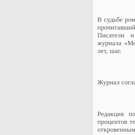
В судьбе ром
прочитавший
Писатели и
журнала «Мо
лет, шаг.
Журнал согла
Редакция п
процентов т
откровенны