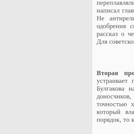
переплавлял
написал гла
Не антирел
одобрения с
рассказ о ч
Для советск
Вторая про
устраивает 
Булгакова н
доносчиков,
точностью х
который вл
порядок, то 