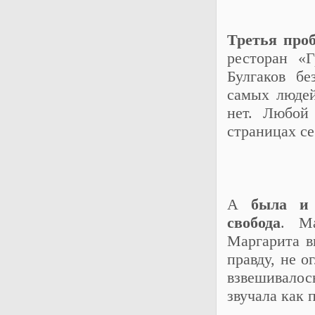
Третья про
ресторан «Г
Булгаков бе
самых людей
нет. Любой
страницах се
А
была и 
свобода
. Ма
Маргарита в
правду, не о
взвешивалос
звучала как 