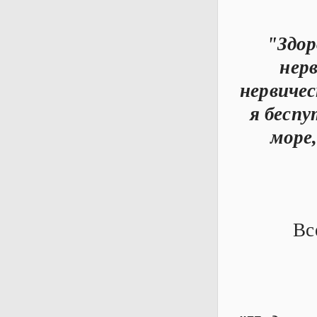
"Здор
нер
нервичес
я беспу
море,
Вс