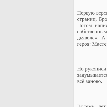
Первую верс
страниц. Бро
Потом напис
собственны
дьяволе». А
героя: Масте
Но рукописи 
задумывается
всё заново.
Восемь лет