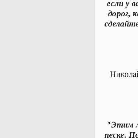
если у в
дорог, 
сделайт
Николай
"Этим л
песке. П