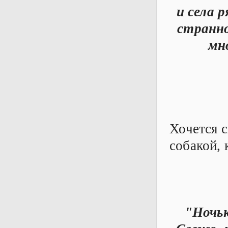
и села 
странно
мно
Хочется с
собакой, 
"Ночью