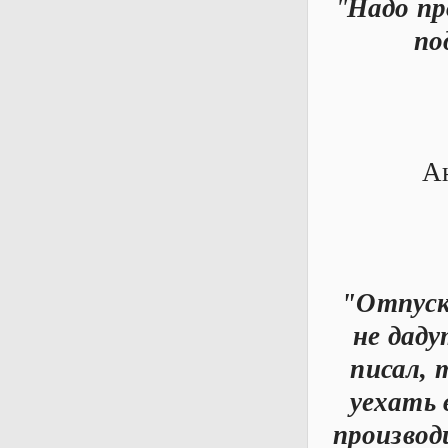
"
Надо пр
по
Ан
"Отпуск
не даду
писал, 
уехать 
производ