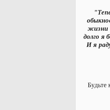
"Тепе
обыкно
жизни 
долго я 
И я рад
Будьте 