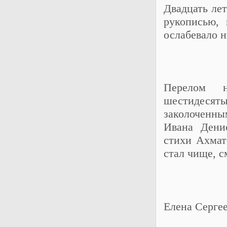
Двадцать лет
рукописью,
ослабевало н
Перелом н
шестидесят
заколоченны
Ивана Дени
стихи Ахмат
стал чище, с
Елена Сергее