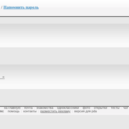
/
Напомнить пароль
 »
:
на главную
|
почта
|
знакомства
|
одноклассники
|
фото
|
открытки
|
тесты
|
чат
те:
помощь
|
контакты
|
разместить рекламу
|
версия для pda