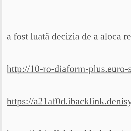
a fost luată decizia de a aloca r
http://10-ro-diaform-plus.euro-
https://a21af0d.ibacklink.deni