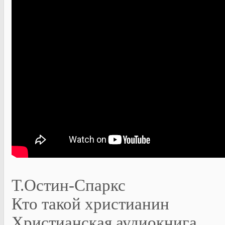
Т.Остин-Спаркс
Кто такой христианин
Христианская аудиокнига