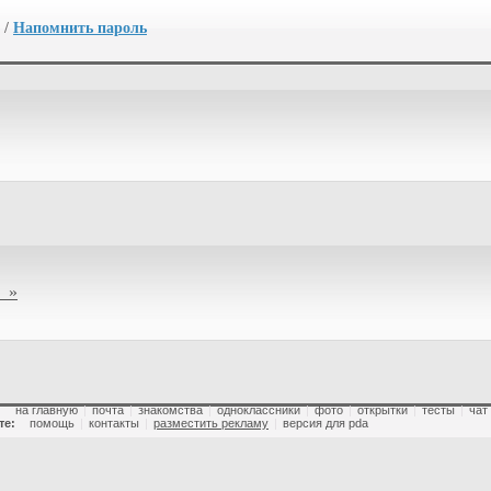
/
Напомнить пароль
 »
:
на главную
|
почта
|
знакомства
|
одноклассники
|
фото
|
открытки
|
тесты
|
чат
те:
помощь
|
контакты
|
разместить рекламу
|
версия для pda