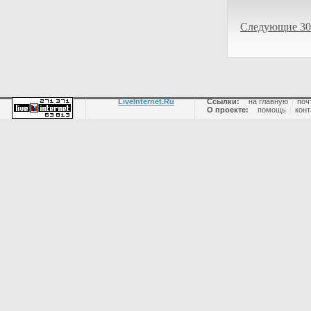
Следующие 30
LiveInternet.Ru
Ссылки:
на главную
|
поч
О проекте:
помощь
|
конт