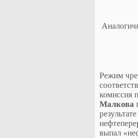
Аналогичн
Режим чре
соответст
комиссия 
Малкова
п
результат
нефтепере
выпал «не