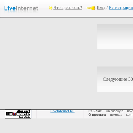
Что здесь есть?
Вход
/
Регистрация
Следующие 30
LiveInternet.Ru
Ссылки:
на главную
|
поч
О проекте:
помощь
|
конт