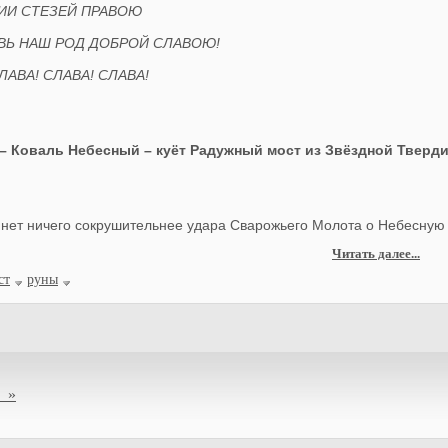
ИИ СТЕЗЕЙ ПРАВОЮ
ВЬ НАШ РОД ДОБРОЙ СЛАВОЮ!
СЛАВА! СЛАВА! СЛАВА!
– Коваль Небесный – куёт Радужный мост из Звёздной Тверди
 нет ничего сокрушительнее удара Сварожьего Молота о Небесную
Читать далее...
ст
руны
 »