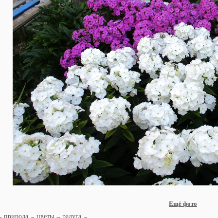
Ещё фото
природа
цветы
радуга