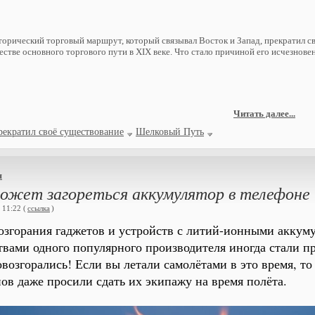
торический торговый маршрут, который связывал Восток и Запад, прекратил с
естве основного торгового пути в XIX веке. Что стало причиной его исчезнове
Читать далее...
рекратил своё существование
Шелковый Путь
я
может загореться аккумулятор в телефоне
 11:22 (
ссылка
)
озгорания гаджетов и устройств с литий-ионными аккуму
твами одного популярного производителя иногда стали пр
возгорались! Если вы летали самолётами в это время, то
ов даже просили сдать их экипажу на время полёта.