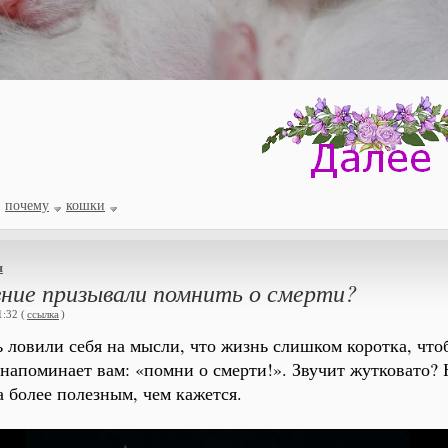
почему
кошки
я
вние призывали помнить о смерти?
:32 (
ссылка
)
ь ловили себя на мысли, что жизнь слишком коротка, что
о напоминает вам: «помни о смерти!». Звучит жутковато?
а более полезным, чем кажется.