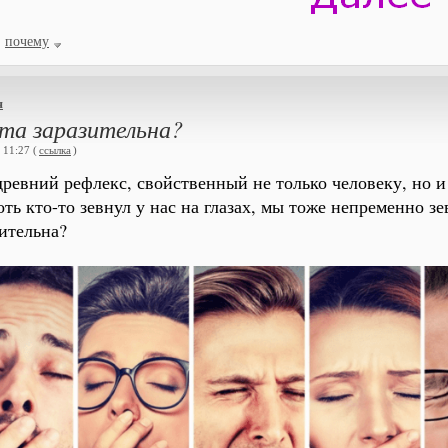
почему
я
ота заразительна?
 11:27 (
ссылка
)
древний рефлекс, свойственный не только человеку, но и
оть кто-то зевнул у нас на глазах, мы тоже непременно з
зительна?