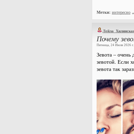
Метки:
интересно
Лейла_Хилинска
Почему зев
Пятница, 24 Июля 2026 г.
Зевота – очень 
зевотой. Если х
зевота так зара