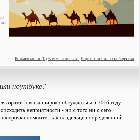
воё
ния?
Комментарии (0)
Комментировать
В цитатник или сообщество
 или ноутбуке?
ляторами начала широко обсуждаться в 2016 году.
оисходить неприятности - ни с того ни с сего
 наверняка помните, как владельцев определенной