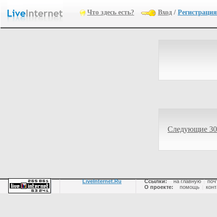
Что здесь есть?
Вход
/
Регистрация
Следующие 30
LiveInternet.Ru
Ссылки:
на главную
|
поч
О проекте:
помощь
|
конт