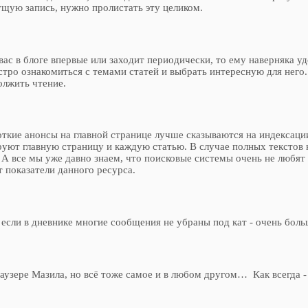
щую запись, нужно пролистать эту целиком.
 вас в блоге впервые или заходит периодически, то ему наверняка 
тро ознакомиться с темами статей и выбрать интересную для него
олжить чтение.
откие анонсы на главной странице лучше сказываются на индексации
уют главную страницу и каждую статью. В случае полных текстов 
А все мы уже давно знаем, что поисковые системы очень не любят д
т показатели данного ресурса.
если в дневнике многие сообщения не убраны под кат - очень боль
раузере Мазила, но всё тоже самое и в любом другом… Как всегда -