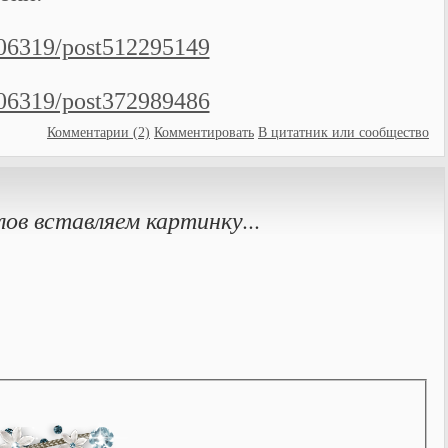
5406319/post512295149
5406319/post372989486
Комментарии (2)
Комментировать
В цитатник или сообщество
ов вставляем картинку...