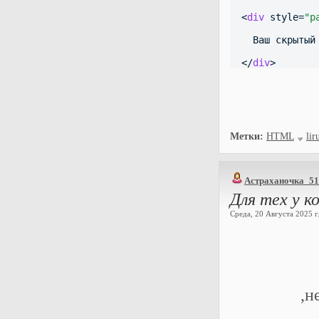
  <
div
 style=
"p
    Ваш скрытый
  </
div
>
Метки:
HTML
lir
Астраханочка_51
Для тех у к
Среда, 20 Августа 2025 г.
,н