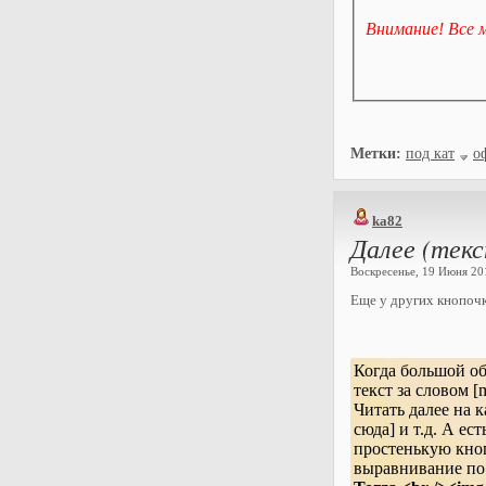
Внимание! Все м
Метки:
под кат
о
ka82
Далее (тек
Воскресенье, 19 Июня 201
Еще у других кнопоч
Когда большой об
текст за словом [
Читать далее на 
сюда] и т.д. А е
простенькую кно
выравнивание по 