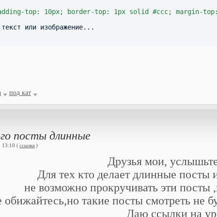
adding-top: 10px; border-top: 1px solid #ccc; margin-top
 текст или изображение...
u
под кат
ого посты длинные
 13:10 (
ссылка
)
Друзья мои, услышьте
Для тех кто делает длинные посты и
не возможно прокручивать эти посты ,
е обижайтесь,но такие посты смотреть не бу
Даю ссылки на ур