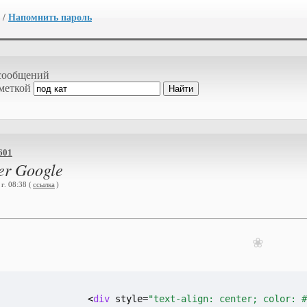
/
Напомнить пароль
сообщений
 меткой
601
er Google
г. 08:38 (
ссылка
)
❀
<
div
 style=
"text-align: center; color: 