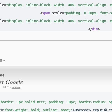
le=
"display: inline-block; width: 40%; vertical-align: m
  <
span
 style=
"padding: 0 10px; font-s
le=
"display: inline-block; width: 40%; vertical-align: m
</
div
>
ru
601
er Google
г. 08:31 (
ссылка
)
"border: 1px solid #ccc; padding: 10px; border-radius: 5
e=
"font-weight: bold; outline: none;"
>Показать скрытый т