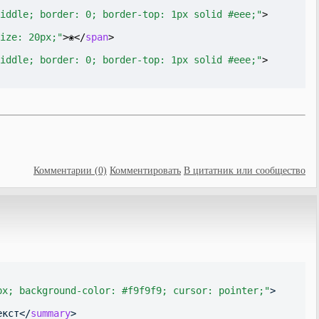
iddle; border: 0; border-top: 1px solid #eee;"
>
ize: 20px;"
>❀</
span
>
iddle; border: 0; border-top: 1px solid #eee;"
>
Комментарии (0)
Комментировать
В цитатник или сообщество
px; background-color: #f9f9f9; cursor: pointer;"
>
екст</
summary
>