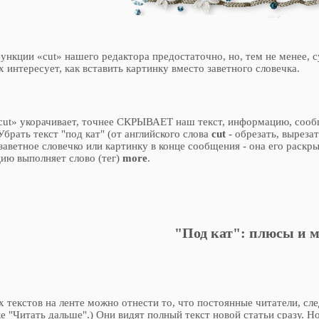
нкции «cut» нашего редактора предостаточно, но, тем не менее, су
 интересует, как вставить картинку вместо заветного словечка.
cut» укорачивает, точнее СКРЫВАЕТ наш текст, информацию, сообще
брать текст "под кат" (от английского слова
cut
- обрезать, вырезат
аветное словечко или картинку в конце сообщения - она его раскрыв
ию выполняет слово (тег)
more
.
"Под кат": плюсы и 
 текстов на ленте можно отнести то, что постоянные читатели, сл
е "Читать дальше".) Они видят полный текст новой статьи сразу. Н