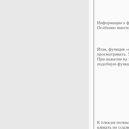
Информации о фу
Особенно многих
Итак, функция «
просматривать. У
При нажатии на з
подобную функц
К плюсам полных
кликать по ссылк