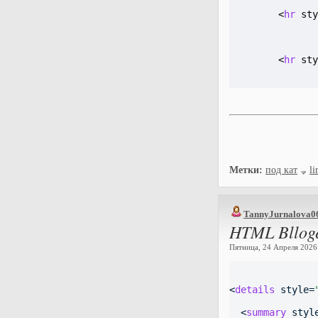
  <
hr
 sty
  <
hr
 sty
Метки:
под кат
li
TannyJurnalova0
HTML Bllog
Пятница, 24 Апреля 2026 
<
details
 style=
  <
summary
 styl