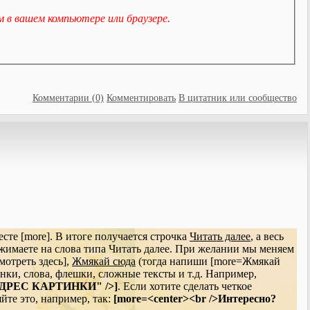
м в вашем компьютере или браузере.
Комментарии (0)
Комментировать
В цитатник или сообщество
сте [more]. В итоге получается строчка
Читать далее
, а весь
 нажимаете на слова типа Читать далее. При желании мы меняем
отреть здесь],
Жмякай сюда
(тогда напиши [more=Жмякай
инки, слова, флешки, сложные тексты и т.д. Например,
"АДРЕС КАРТИНКИ" />]
. Если хотите сделать четкое
йте это, например, так:
[more=<center><br />Интересно?