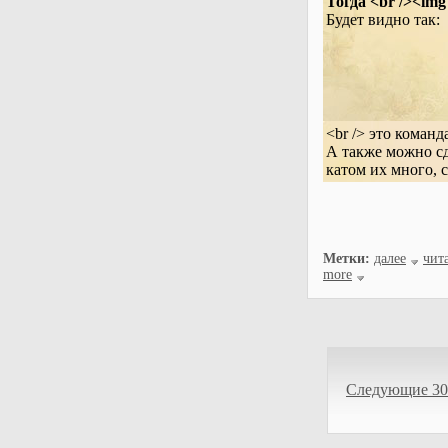
Тогда <br /><i
Будет видно так:
<br /> это коман
А также можно сд
катом их много, 
Метки:
далее
чита
more
Следующие 30