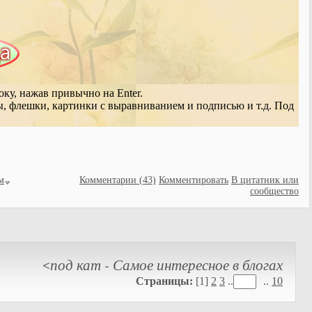
оку, нажав привычно на Enter.
ы, флешки, картинки с выравниванием и подписью и т.д. Под
м
Комментарии (43)
Комментировать
В цитатник или
сообщество
под кат - Самое интересное в блогах
<
Страницы:
[1]
2
3
..
..
10