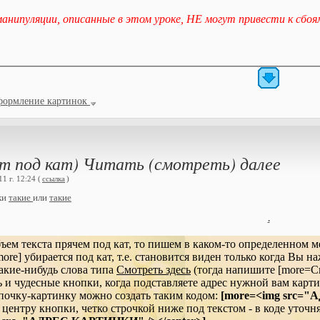
анипуляции, описанные в этом уроке, НЕ могут привести к сбоя
формление картинок
ст под кат) Читать (смотреть) далее
1 г. 12:24 (
ссылка
)
ки
такие
или
такие
.
ъем текста прячем под кат, то пишем в каком-то определенном ме
more] убирается под кат, т.е. становится виден только когда Вы
какие-нибудь слова типа
Смотреть здесь
(тогда напишите [more=См
сть и чудесные кнопки, когда подставляете адрес нужной вам карт
почку-картинку можно создать таким кодом:
[more=<img src=
центру кнопки, четко строчкой ниже под текстом - в коде уточня