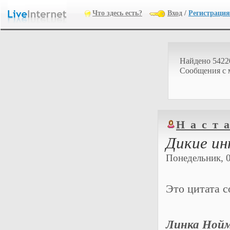
Что здесь есть?
Вход
/
Регистрация
Найдено 5422
Cообщения с 
Н_а_с_т_а
Дикие и
Понедельник, 0
Это цитата 
Линка Нойм