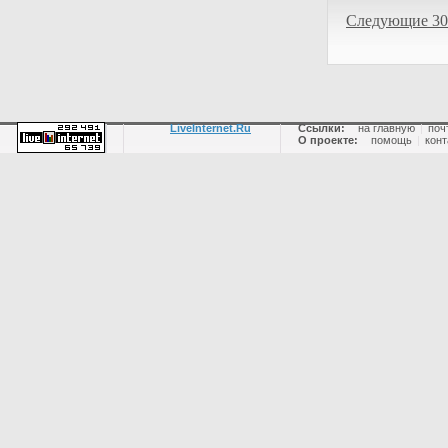
Следующие 30
LiveInternet.Ru
Ссылки:
на главную
|
поч
О проекте:
помощь
|
конт