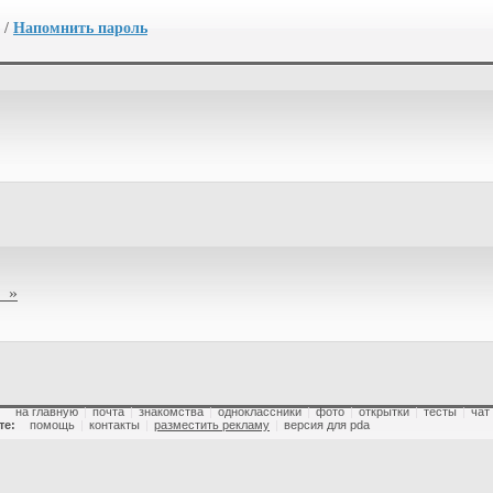
/
Напомнить пароль
 »
:
на главную
|
почта
|
знакомства
|
одноклассники
|
фото
|
открытки
|
тесты
|
чат
те:
помощь
|
контакты
|
разместить рекламу
|
версия для pda