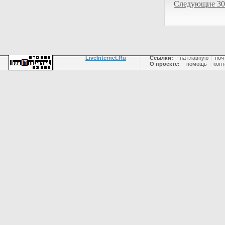
Следующие 30
LiveInternet.Ru
Ссылки:
на главную
|
поч
О проекте:
помощь
|
конт