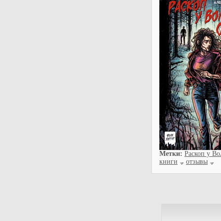
Метки:
Раскоп у Во
книги
отзывы