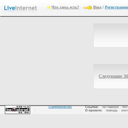
Что здесь есть?
Вход
/
Регистрация
Следующие 30
LiveInternet.Ru
Ссылки:
на главную
|
поч
О проекте:
помощь
|
конт