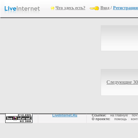
Что здесь есть?
Вход
/
Регистрация
Следующие 30
LiveInternet.Ru
Ссылки:
на главную
|
поч
О проекте:
помощь
|
конт