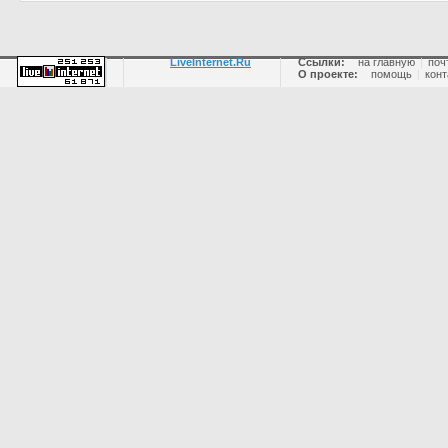
LiveInternet.Ru
Ссылки:
на главную
|
поч
О проекте:
помощь
|
конт