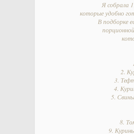
Я собрала 1
которые удобно го
В подборке 
порционной
кот
2. К
3. Тефт
4. Кур
5. Свины
8. Т
9. Курин