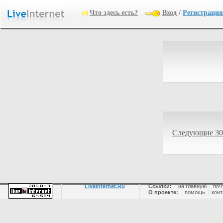
Что здесь есть?
Вход
/
Регистрация
Следующие 30
LiveInternet.Ru
Ссылки:
на главную
|
поч
О проекте:
помощь
|
конт