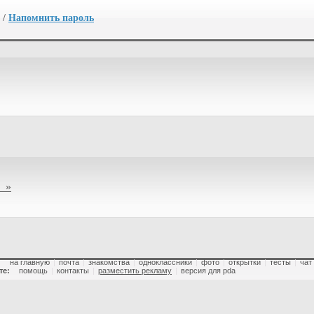
/
Напомнить пароль
 »
:
на главную
|
почта
|
знакомства
|
одноклассники
|
фото
|
открытки
|
тесты
|
чат
те:
помощь
|
контакты
|
разместить рекламу
|
версия для pda