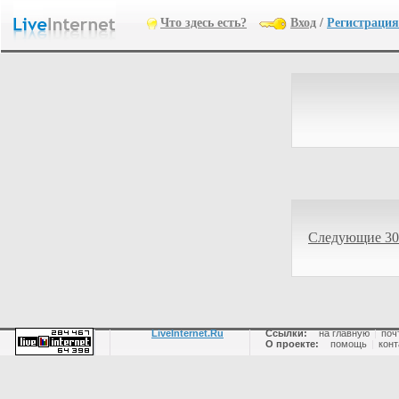
Что здесь есть?
Вход
/
Регистрация
Следующие 30
LiveInternet.Ru
Ссылки:
на главную
|
поч
О проекте:
помощь
|
конт