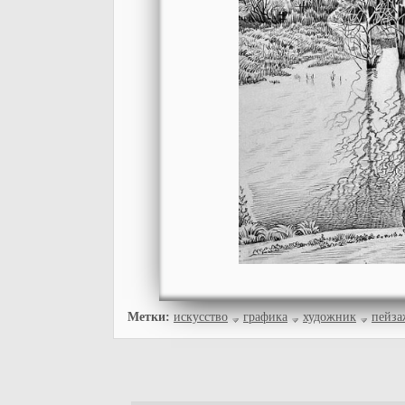
Метки:
искусство
графика
художник
пейза