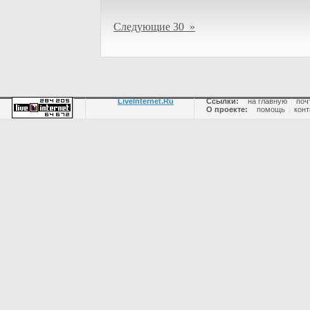
Следующие 30 »
LiveInternet.Ru
Ссылки:
на главную
|
поч
О проекте:
помощь
|
конт