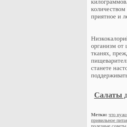
килограммов
количеством 
приятное и л
Низкокалори
организм от 
тканях, преж
пищеваритель
станете наст
поддерживать
Салаты д
Метки:
что нужн
привильное пита
полезные советы