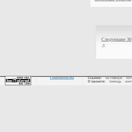
Следующие 30
»
LiveInternet.Ru
Ссылки:
на главную
|
поч
О проекте:
помощь
|
конт