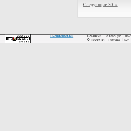
Следующие 30 »
LiveInternet.Ru
Ссылки:
на главную
|
поч
О проекте:
помощь
|
конт