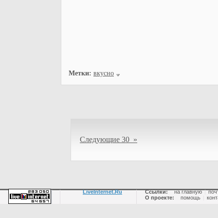
Метки:
вкусно
Следующие 30 »
LiveInternet.Ru
Ссылки:
на главную
|
поч
О проекте:
помощь
|
конт