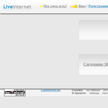
Что здесь есть?
Вход
/
Регистрация
Следующие 30
LiveInternet.Ru
Ссылки:
на главную
|
поч
О проекте:
помощь
|
конт