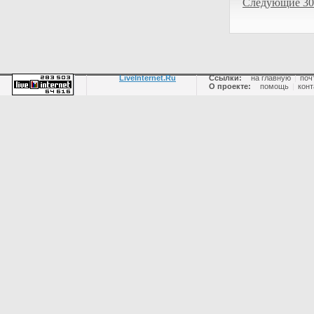
Следующие 30
LiveInternet.Ru
Ссылки:
на главную
|
поч
О проекте:
помощь
|
конт