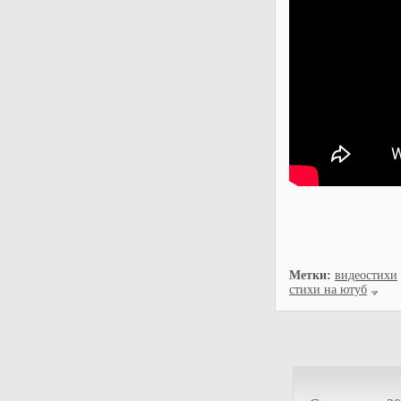
Метки:
видеостихи
стихи на ютуб