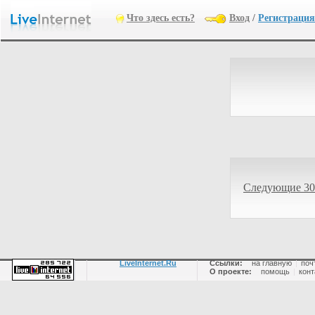
Что здесь есть?
Вход
/
Регистрация
Следующие 30
LiveInternet.Ru
Ссылки:
на главную
|
поч
О проекте:
помощь
|
конт