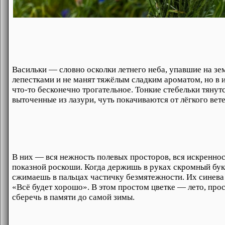
Васильки — словно осколки летнего неба, упавшие на з
лепестками и не манят тяжёлым сладким ароматом, но в и
что‑то бесконечно трогательное. Тонкие стебельки тянутс
выточенные из лазури, чуть покачиваются от лёгкого вете
В них — вся нежность полевых просторов, вся искреннос
показной роскоши. Когда держишь в руках скромный буке
сжимаешь в пальцах частичку безмятежности. Их синева 
«Всё будет хорошо». В этом простом цветке — лето, прос
сберечь в памяти до самой зимы.