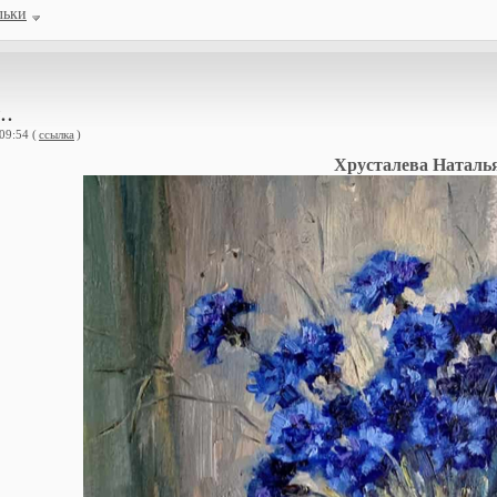
льки
..
09:54 (
ссылка
)
Хрусталева Наталь