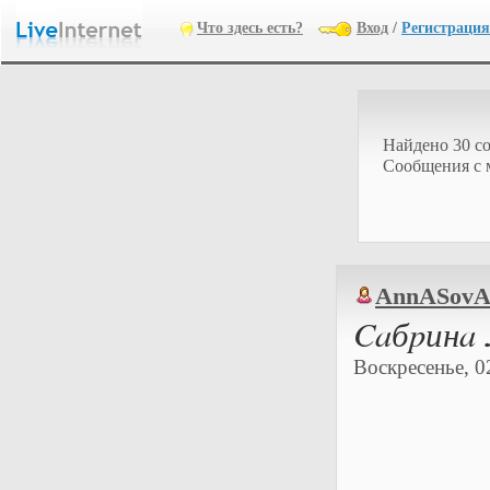
Что здесь есть?
Вход
/
Регистрация
Найдено 30 с
Cообщения с 
AnnASov
Caбpинa 
Воскресенье, 0