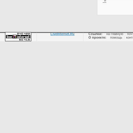
»
LiveInternet.Ru
Ссылки:
на главную
|
поч
О проекте:
помощь
|
конт