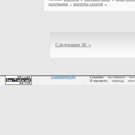
палочками
рецепты салатов
Следующие 30 »
LiveInternet.Ru
Ссылки:
на главную
|
поч
О проекте:
помощь
|
конт