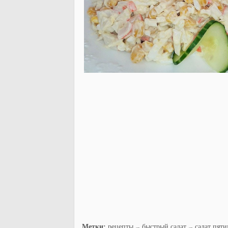
Метки:
рецепты
быстрый салат
салат пят