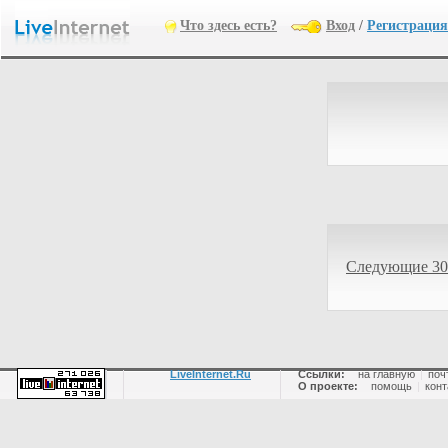
Что здесь есть?
Вход
/
Регистрация
Следующие 30
LiveInternet.Ru
Ссылки:
на главную
|
поч
О проекте:
помощь
|
конт