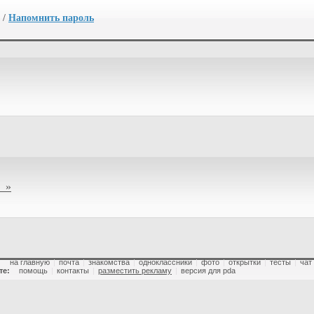
/
Напомнить пароль
 »
:
на главную
|
почта
|
знакомства
|
одноклассники
|
фото
|
открытки
|
тесты
|
чат
те:
помощь
|
контакты
|
разместить рекламу
|
версия для pda