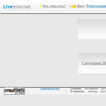
Что здесь есть?
Вход
/
Регистрация
Следующие 30
LiveInternet.Ru
Ссылки:
на главную
|
поч
О проекте:
помощь
|
конт