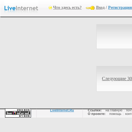
Что здесь есть?
Вход
/
Регистрация
Следующие 30
LiveInternet.Ru
Ссылки:
на главную
|
поч
О проекте:
помощь
|
конт