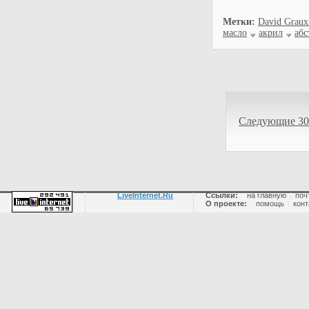
Метки:
David Graux
масло
акрил
абс
Следующие 30
LiveInternet.Ru
Ссылки:
на главную
|
поч
О проекте:
помощь
|
конт