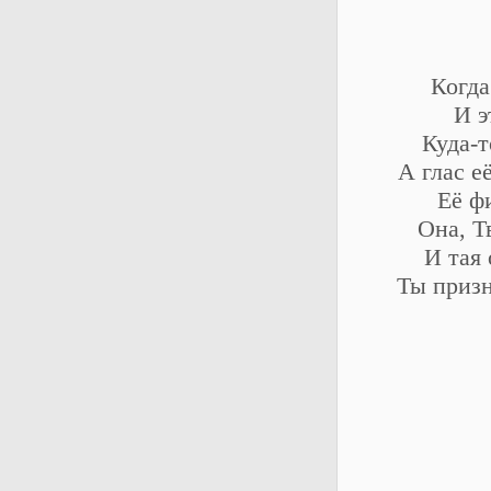
Когда
И э
Куда-т
А глас е
Её ф
Она, Т
И тая
Ты призн