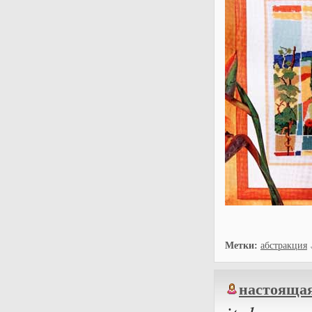
Метки:
абстракция
настояща