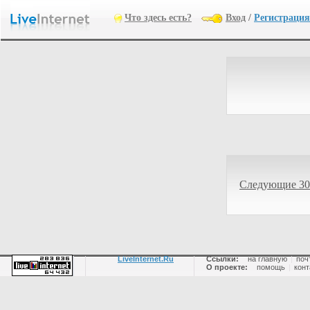
Что здесь есть?
Вход
/
Регистрация
Следующие 30
LiveInternet.Ru
Ссылки:
на главную
|
поч
О проекте:
помощь
|
конт