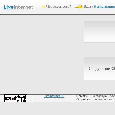
Что здесь есть?
Вход
/
Регистрация
Следующие 30
LiveInternet.Ru
Ссылки:
на главную
|
поч
О проекте:
помощь
|
конт