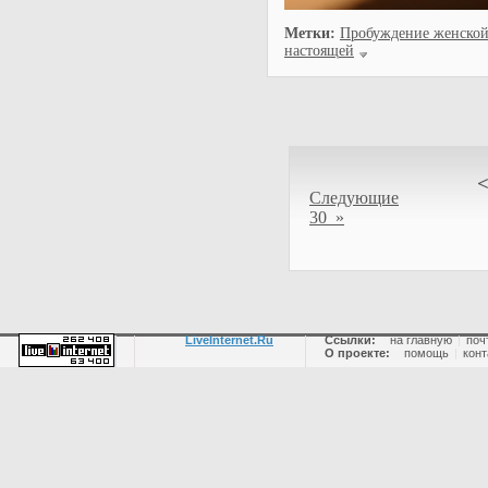
Метки:
Пробуждение женской 
настоящей
Следующие
30 »
LiveInternet.Ru
Ссылки:
на главную
|
поч
О проекте:
помощь
|
конт