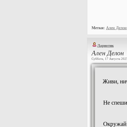
Метки:
Ален Делон
Лариотик
Ален Делон
Суббота, 17 Августа 2025 
Живи, нич
Не спеши
Окружай 