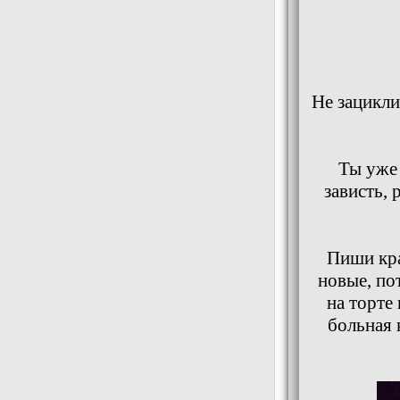
Не зацикли
Ты уже 
зависть, 
Пиши кра
новые, по
на торте
больная 