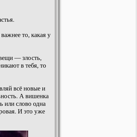
стья.
важнее то, какая у
 вещи — злость,
никают в тебя, то
вляй всё новые и
ьность. А вишенка
ь или слово одна
ровая. И это уже