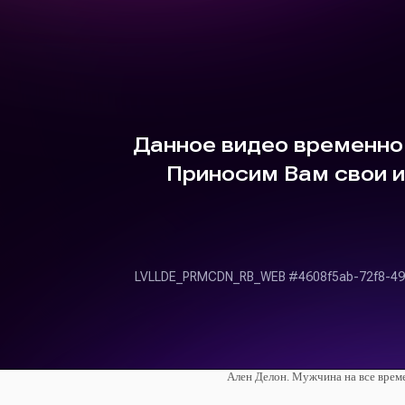
Ален Делон. Мужчина на все време