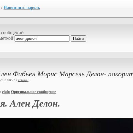
/
Напомнить пароль
 сообщений
 меткой
лен Фабьен Морис Марсель Делон- покорит
6 г. 08:23 (
ссылка
)
ия
ehdu
Оригинальное сообщение
. Ален Делон.