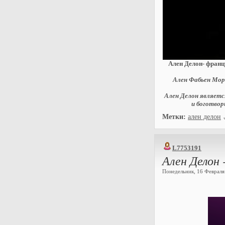
Ален Делон- франц
Ален Фабьен Мори
Ален Делон являетс
и боготвор
Метки:
ален делон
L7753191
Ален Делон 
Понедельник, 16 Февраля 