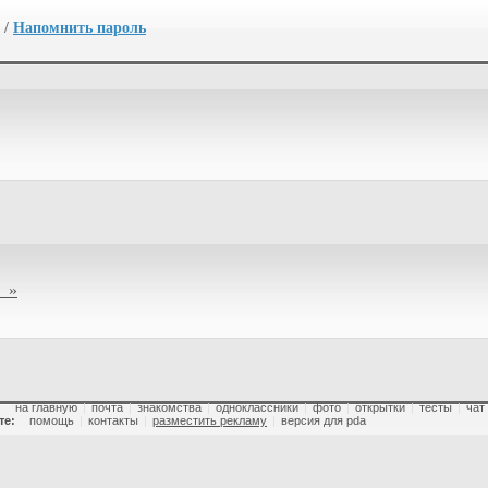
/
Напомнить пароль
 »
:
на главную
|
почта
|
знакомства
|
одноклассники
|
фото
|
открытки
|
тесты
|
чат
те:
помощь
|
контакты
|
разместить рекламу
|
версия для pda