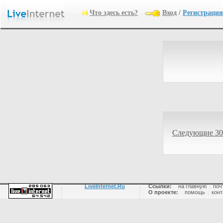
Что здесь есть?
Вход
/
Регистрация
Следующие 30
LiveInternet.Ru
Ссылки:
на главную
|
поч
О проекте:
помощь
|
конт