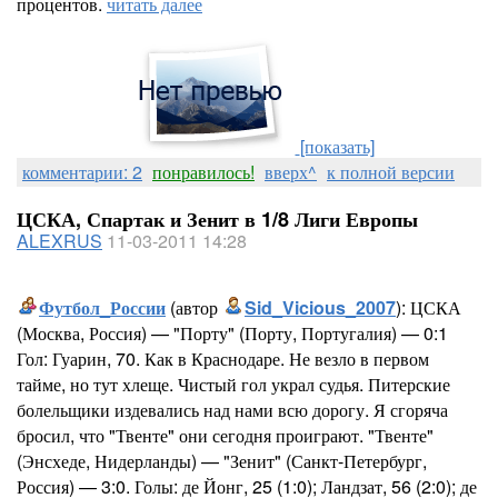
процентов.
читать далее
[показать]
комментарии: 2
понравилось!
вверх^
к полной версии
ЦСКА, Спартак и Зенит в 1/8 Лиги Европы
ALEXRUS
11-03-2011 14:28
Футбол_России
(автор
Sid_Vicious_2007
): ЦСКА
(Москва, Россия) — "Порту" (Порту, Португалия) — 0:1
Гол: Гуарин, 70. Как в Краснодаре. Не везло в первом
тайме, но тут хлеще. Чистый гол украл судья. Питерские
болельщики издевались над нами всю дорогу. Я сгоряча
бросил, что "Твенте" они сегодня проиграют. "Твенте"
(Энсхеде, Нидерланды) — "Зенит" (Санкт-Петербург,
Россия) — 3:0. Голы: де Йонг, 25 (1:0); Ландзат, 56 (2:0); де