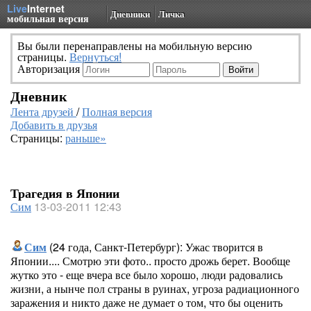
Live
Internet
Дневники
Личка
мобильная версия
Вы были перенаправлены на мобильную версию
страницы.
Вернуться!
Авторизация
Дневник
Лента друзей
/
Полная версия
Добавить в друзья
Страницы:
раньше»
Трагедия в Японии
Сим
13-03-2011 12:43
Сим
(24 года, Санкт-Петербург): Ужас творится в
Японии.... Смотрю эти фото.. просто дрожь берет. Вообще
жутко это - еще вчера все было хорошо, люди радовались
жизни, а нынче пол страны в руинах, угроза радиационного
заражения и никто даже не думает о том, что бы оценить