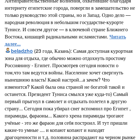
Антиправительственные волнения, охватившие благодаря
интернету египетские города, повергли в замешательство не
только руководство этой страны, но и Запад. Одно дело —
народная революция в небольшом государстве-курорте
Тунисе. И совсем другое — в ключевой стране Ближнего
Востока, кишащей радикальными исламистами.
Читать
далее...
beladzho
(23 года, Казань): Самая доступная курортная
зона для отдыха, где обычно можно отдохнуть простому
Россиянину - Египет. Просмотрев сегодня новости о
том,что там ведутся войны. Население хочет свергнуть
нынешнюю власть! Какой настрой...а зачем? Что
изменится? Какой была она страной не богатой такой и
останется. Президент Туниса смылся уже куда-то) Самый
первый прыгнул в самолет и отдыхать полетел в другую
страну... Сегодня пока убирал снег вспомнил про Египет ,
пирамиды, фараоны... Какого хрена пирамиды трогают
учёные - это же фараон для себя построил. И тут пришли
какие-то умные .... и копают копают и находят
драгоценности и т.д. половина распрадают на черном рынке