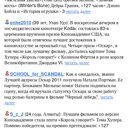
кость» (Winter's Bone) Дебры Граник, «127 часов» Дэнни
Бойла и «История игрушки - 3
читать далее
enhe2010
(39 лет, Улан-Удэ): В воскресенье вечером в
лос-анджелесском кинотеатре Kodaс состоялась 83-я
церемония вручения призов Киноакадемии США, на
которой были отмечены лучшие достижения в
киноискусстве за прошлый год. Четыре приза «Оскар», в
том числе как лучшему фильму, достались картине Тома
Хупера «Король говорит!» с Колином Фёртом в роли короля
Великобритании Джорджа VI.
читать далее
SCHOOL_for_SCANDAL
: Как и ожидалось, звание
Лучшей актрисы Оскар 2011 получила Натали Портман. Ее
партнер, Бенжамен Мильпье помог Натали подняться на
сцену, когда ей вручали статуэтку Оскара за свою работу
над ролью балерины в фильме "Черный лебедь".
читать
далее
S_c_J
(24 года, Алматы): Лучшим фильмом по версии
Киноакадемии стала лента «Король говорит!» Тома Хупера.
Помимо победителя, на премию претендовали: «127