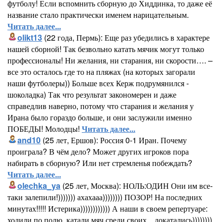
футболу! Если вспомнить сборную до Хиддинка, то даже её
название стало практически именем нарицательным.
Читать далее...
olikt13
(22 года, Пермь): Еще раз убедились в характере
нашей сборной! Так безвольно катать мячик могут только
профессионалы! Ни желания, ни старания, ни скорости…. –
все это осталось где то на пляжах (на которых загорали
наши футболеры)) Больше всех Керж подрумянился -
шоколадка) Так что результат закономерен и даже
справедлив наверно, потому что старания и желания у
Ирана было гораздо больше, и они заслужили именно
ПОБЕДЫ! Молодцы!
Читать далее...
and10
(25 лет, Ершов): Россия 0-1 Иран. Почему
проиграла? В чём дело? Может других игроков пора
набирать в сборную? Или нет стремленья побеждать?
Читать далее...
olechka_ya
(25 лет, Москва): НОЛЬ:ОДИН Они им все-
таки залепили!))))))) ахахааа)))))))) ПОЗОР! На последних
минутах!!!!! Истерика)))))))))))) А наши в своем репертуаре:
ходили по полю, катали мяч среди своих....докатались))))))))