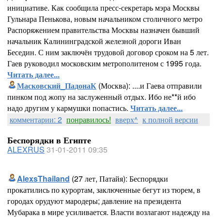
инициативе. Как сообщила пресс-секретарь мэра Москвы
Гульнара Пенькова, новым начальником столичного метро
Распоряжением правительства Москвы назначен бывший
начальник Калининградской железной дороги Иван
Беседин. С ним заключён трудовой договор сроком на 5 лет.
Гаев руководил московским метрополитеном с 1995 года.
Читать далее...
Масковский_ПадонаК
(Москва): ....и Гаева отправили
пинком под жопу на заслуженный отдых. Ибо не**й ибо
надо другим у кармушки попастись.
Читать далее...
комментарии: 2
понравилось!
вверх^
к полной версии
Беспорядки в Египте
ALEXRUS
31-01-2011 09:35
AlexsThailand
(27 лет, Патайя): Беспорядки
прокатились по курортам, заключенные бегут из тюрем, в
городах орудуют мародеры; давление на президента
Мубарака в мире усиливается. Власти возлагают надежду на