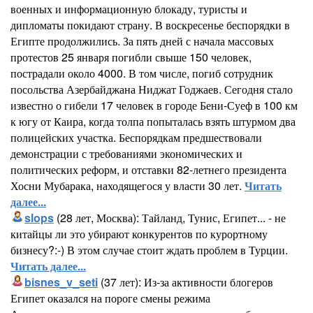
военных и информационную блокаду, туристы и
дипломаты покидают страну. В воскресенье беспорядки в
Египте продолжились. За пять дней с начала массовых
протестов 25 января погибли свыше 150 человек,
пострадали около 4000. В том числе, погиб сотрудник
посольства Азербайджана Ниджат Годжаев. Сегодня стало
известно о гибели 17 человек в городе Бени-Суеф в 100 км
к югу от Каира, когда толпа попыталась взять штурмом два
полицейских участка. Беспорядкам предшествовали
демонстрации с требованиями экономических и
политических реформ, и отставки 82-летнего президента
Хосни Мубарака, находящегося у власти 30 лет.
Читать
далее...
slops
(28 лет, Москва): Тайланд, Тунис, Египет... - не
китайцы ли это убирают конкурентов по курортному
бизнесу?:-) В этом случае стоит ждать проблем в Турции.
Читать далее...
bisnes_v_seti
(37 лет): Из-за активности блогеров
Египет оказался на пороге смены режима