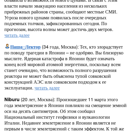
власти начали эвакуацию населения из нескольких
прибрежных районов страны, сообщают местные СМИ.
Угроза нового цунами появилась после очередных
подземных толчков, зафиксированных сегодня. По
прогнозам, высота волны может достичь двух метров.
читать далее
Паша_Лектор
(34 года, Москва): Тех, кто злорадствует
по поводу трагедии в Японии – не одобряю. Вы близоруко
мыслите. Ядерная катастрофа в Японии будет означать
конец всей мировой атомной энергетики, поскольку всем
станет очевидно, что возможность полного разрушения
реактора не может быть объяснена тупой совковской
конструкцией АЭС или совковским подходом к ее
эксплуатации.
читать далее
Niburu
(20 лет, Москва): Произошедшее 11 марта этого
года землетрясение в Японии повлияло на смещение земной
оси на десять сантиметров. Об этом сообщил
Национальный институт геофизики и вулканологии
Италии. Недавнее землетрясение в Японии является не
первым в числе землетрясений с таким эффектом. К той же