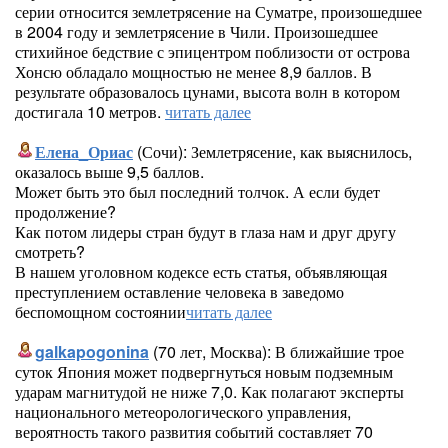
серии относится землетрясение на Суматре, произошедшее
в 2004 году и землетрясение в Чили. Произошедшее
стихийное бедствие с эпицентром поблизости от острова
Хонсю обладало мощностью не менее 8,9 баллов. В
результате образовалось цунами, высота волн в котором
достигала 10 метров.
читать далее
Елена_Ориас
(Сочи): Землетрясение, как выяснилось,
оказалось выше 9,5 баллов.
Может быть это был последний толчок. А если будет
продолжение?
Как потом лидеры стран будут в глаза нам и друг другу
смотреть?
В нашем уголовном кодексе есть статья, объявляющая
преступлением оставление человека в заведомо
беспомощном состоянии
читать далее
galkapogonina
(70 лет, Москва): В ближайшие трое
суток Япония может подвергнуться новым подземным
ударам магнитудой не ниже 7,0. Как полагают эксперты
национального метеорологического управления,
вероятность такого развития событий составляет 70