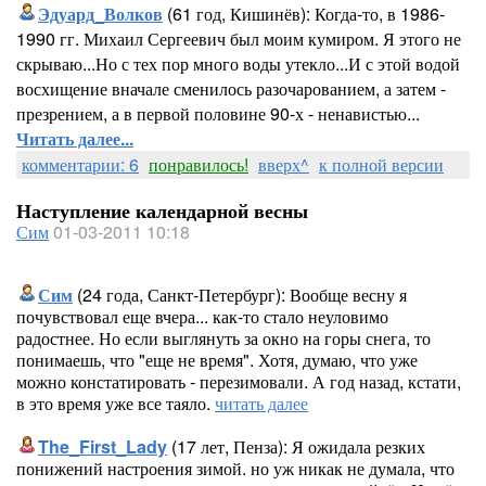
Эдуард_Волков
(61 год, Кишинёв): Когда-то, в 1986-
1990 гг. Михаил Сергеевич был моим кумиром. Я этого не
скрываю...Но с тех пор много воды утекло...И с этой водой
восхищение вначале сменилось разочарованием, а затем -
презрением, а в первой половине 90-х - ненавистью...
Читать далее...
комментарии: 6
понравилось!
вверх^
к полной версии
Наступление календарной весны
Сим
01-03-2011 10:18
Сим
(24 года, Санкт-Петербург): Вообще весну я
почувствовал еще вчера... как-то стало неуловимо
радостнее. Но если выглянуть за окно на горы снега, то
понимаешь, что "еще не время". Хотя, думаю, что уже
можно констатировать - перезимовали. А год назад, кстати,
в это время уже все таяло.
читать далее
The_First_Lady
(17 лет, Пенза): Я ожидала резких
понижений настроения зимой. но уж никак не думала, что