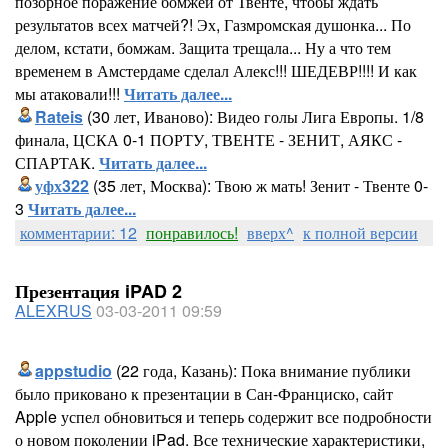
позорное поражение бомжей от Твенте, чтобы ждать
результатов всех матчей?! Эх, Газмромская душонка... По
делом, кстати, бомжам. Защита трещала... Ну а что тем
временем в Амстердаме сделал Алекс!!! ШЕДЕВР!!!! И как
мы атаковали!!!
Читать далее...
Rateis
(30 лет, Иваново): Видео голы Лига Европы. 1/8
финала, ЦСКА 0-1 ПОРТУ, ТВЕНТЕ - ЗЕНИТ, АЯКС -
СПАРТАК.
Читать далее...
уфх322
(35 лет, Москва): Твою ж мать! Зенит - Твенте 0-
3
Читать далее...
комментарии: 12
понравилось!
вверх^
к полной версии
Презентация iPAD 2
ALEXRUS
03-03-2011 09:59
appstudio
(22 года, Казань): Пока внимание публики
было приковано к презентации в Сан-Франциско, сайт
Apple успел обновиться и теперь содержит все подробности
о новом поколении iPad. Все технические характеристики,