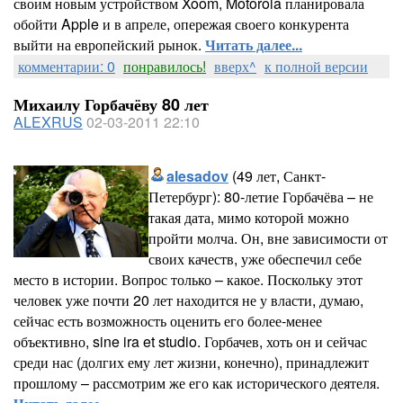
своим новым устройством Xoom, Motorola планировала
обойти Apple и в апреле, опережая своего конкурента
выйти на европейский рынок.
Читать далее...
комментарии: 0
понравилось!
вверх^
к полной версии
Михаилу Горбачёву 80 лет
ALEXRUS
02-03-2011 22:10
alesadov
(49 лет, Санкт-
Петербург): 80-летие Горбачёва – не
такая дата, мимо которой можно
пройти молча. Он, вне зависимости от
своих качеств, уже обеспечил себе
место в истории. Вопрос только – какое. Поскольку этот
человек уже почти 20 лет находится не у власти, думаю,
сейчас есть возможность оценить его более-менее
объективно, sine ira et studio. Горбачев, хоть он и сейчас
среди нас (долгих ему лет жизни, конечно), принадлежит
прошлому – рассмотрим же его как исторического деятеля.