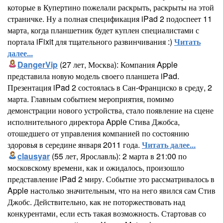
которые в Купертино пожелали раскрыть, раскрыты на этой
страничке. Ну а полная спецификация iPad 2 подоспеет 11
марта, когда планшетник будет куплен специалистами с
портала iFixit для тщательного развинчивания :)
Читать
далее...
DangerVip
(27 лет, Москва): Компания Apple
представила новую модель своего планшета iPad.
Презентация iPad 2 состоялась в Сан-Франциско в среду, 2
марта. Главным событием мероприятия, помимо
демонстрации нового устройства, стало появление на сцене
исполнительного директора Apple Стива Джобса,
отошедшего от управления компанией по состоянию
здоровья в середине января 2011 года.
Читать далее...
clausyar
(55 лет, Ярославль): 2 марта в 21:00 по
московскому времени, как и ожидалось, произошло
представление iPad 2 миру. Событие это рассматривалось в
Apple настолько значительным, что на него явился сам Стив
Джобс. Действительно, как не поторжествовать над
конкурентами, если есть такая возможность. Стартовав со