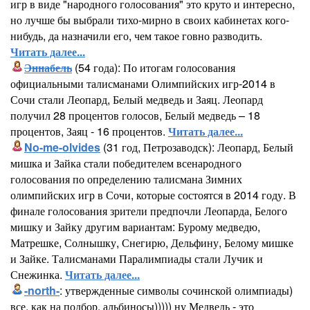
игр в виде "народного голосования" это круто и интересно,
но лучше бы выбрали тихо-мирно в своих кабинетах кого-
нибудь, да назначили его, чем такое говно разводить.
Читать далее...
Эннабель
(54 года): По итогам голосования
официальными талисманами Олимпийских игр-2014 в
Сочи стали Леопард, Белый медведь и Заяц. Леопард
получил 28 процентов голосов, Белый медведь – 18
процентов, Заяц - 16 процентов.
Читать далее...
No-me-olvides
(31 год, Петрозаводск): Леопард, Белый
мишка и Зайка стали победителем всенародного
голосования по определению талисмана Зимних
олимпийских игр в Сочи, которые состоятся в 2014 году. В
финале голосования зрители предпочли Леопарда, Белого
мишку и Зайку другим вариантам: Бурому медведю,
Матрешке, Солнышку, Снегирю, Дельфину, Белому мишке
и Зайке. Талисманами Паралимпиады стали Лучик и
Снежинка.
Читать далее...
-north-
: утвержденные символы сочинской олимпиады)
все, как на подбор, альбиносы))))) ну Медведь - это