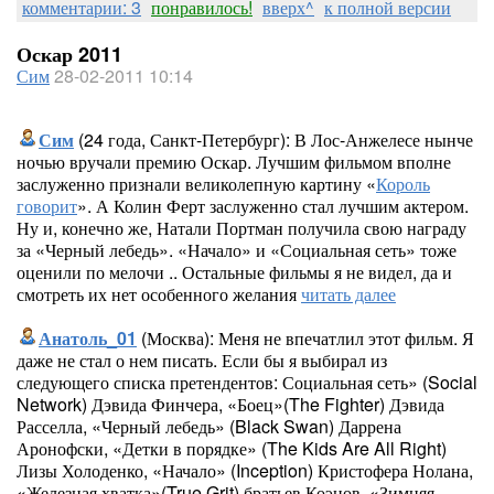
комментарии: 3
понравилось!
вверх^
к полной версии
Оскар 2011
Сим
28-02-2011 10:14
Сим
(24 года, Санкт-Петербург): В Лос-Анжелесе нынче
ночью вручали премию Оскар. Лучшим фильмом вполне
заслуженно признали великолепную картину «
Король
говорит
». А Колин Ферт заслуженно стал лучшим актером.
Ну и, конечно же, Натали Портман получила свою награду
за «Черный лебедь». «Начало» и «Социальная сеть» тоже
оценили по мелочи .. Остальные фильмы я не видел, да и
смотреть их нет особенного желания
читать далее
Анатоль_01
(Москва): Меня не впечатлил этот фильм. Я
даже не стал о нем писать. Если бы я выбирал из
следующего списка претендентов: Социальная сеть» (Social
Network) Дэвида Финчера, «Боец»(The Fighter) Дэвида
Расселла, «Черный лебедь» (Black Swan) Даррена
Аронофски, «Детки в порядке» (The Kids Are All Right)
Лизы Холоденко, «Начало» (Inception) Кристофера Нолана,
«Железная хватка»(True Grit) братьев Коэнов, «Зимняя