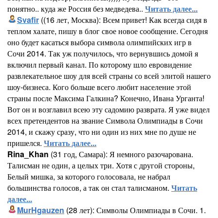
понятно.. куда же Россия без медведева..
Читать далее...
Svafir
((16 лет, Москва): Всем привет! Как всегда сидя в
теплом халате, пишу в блог свое новое сообщение. Сегодня
оно будет касаться выбора символа олимпийских игр в
Сочи 2014. Так уж получилось, что вернувшись домой я
включил первый канал. По которому шло евровидение
развлекательное шоу для всей страны со всей элитой нашего
шоу-бизнеса. Кого больше всего любит население этой
страны после Максима Галкина? Конечно, Ивана Урганта!
Вот он и возглавил всею эту садомию разврата. Я уже видел
всех претендентов на звание Символа Олимпиады в Сочи
2014, и скажу сразу, что ни один из них мне по душе не
пришелся.
Читать далее...
Rina_Khan
(31 год, Самара): Я немного разочарована.
Талисман не один, а целых три. Хотя с другой стороны,
Белый мишка, за которого голосовала, не набрал
большинства голосов, а так он стал талисманом.
Читать
далее...
MurHgauzen
(28 лет): Символы Олимпиады в Сочи. 1.