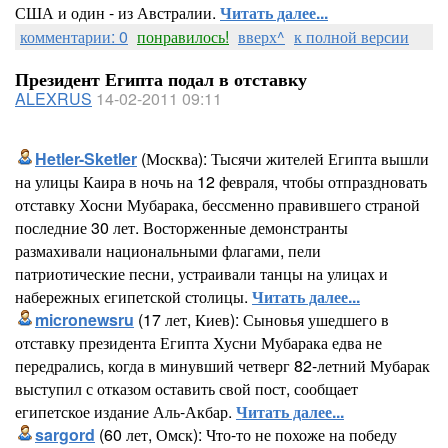
США и один - из Австралии.
Читать далее...
комментарии: 0
понравилось!
вверх^
к полной версии
Президент Египта подал в отставку
ALEXRUS
14-02-2011 09:11
Hetler-Sketler
(Москва): Тысячи жителей Египта вышли
на улицы Каира в ночь на 12 февраля, чтобы отпраздновать
отставку Хосни Мубарака, бессменно правившего страной
последние 30 лет. Восторженные демонстранты
размахивали национальными флагами, пели
патриотические песни, устраивали танцы на улицах и
набережных египетской столицы.
Читать далее...
micronewsru
(17 лет, Киев): Сыновья ушедшего в
отставку президента Египта Хусни Мубарака едва не
передрались, когда в минувший четверг 82-летний Мубарак
выступил с отказом оставить свой пост, сообщает
египетское издание Аль-Акбар.
Читать далее...
sargord
(60 лет, Омск): Что-то не похоже на победу