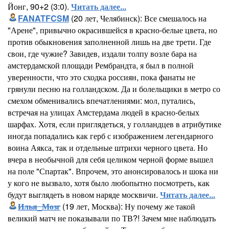
Йонг, 90+2 (3:0).
Читать далее...
FANATFCSM
(20 лет, Челябинск): Все смешалось на
"Арене", привычно окрасившейся в красно-белые цвета, но
против обыкновения заполненной лишь на две трети. Где
свои, где чужие? Завидев, издали толпу возле бара на
амстердамской площади Рембрандта, я был в полной
уверенности, что это сходка россиян, пока фанаты не
грянули песню на голландском. Да и болельщики в метро со
смехом обменивались впечатлениями: мол, путались,
встречая на улицах Амстердама людей в красно-белых
шарфах. Хотя, если приглядеться, у голландцев в атрибутике
иногда попадались как герб с изображением легендарного
воина Аякса, так и отдельные штрихи черного цвета. Но
вчера в необычной для себя целиком черной форме вышел
на поле "Спартак". Впрочем, это анонсировалось и шока ни
у кого не вызвало, хотя было любопытно посмотреть, как
будут выглядеть в новом наряде москвичи.
Читать далее...
Илья_Мозг
(19 лет, Москва): Ну почему же такой
великий матч не показывали по ТВ?! Зачем мне наблюдать