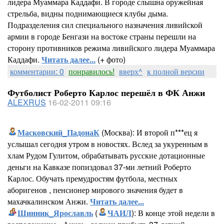
лидера Муаммара Каддафи. В городе слышна оружейная
стрельба, видны поднимающиеся клубы дыма.
Подразделения сил специального назначения ливийской
армии в городе Бенгази на востоке страны перешли на
сторону противников режима ливийского лидера Муаммара
Каддафи.
Читать далее...
(+ фото)
комментарии: 0
понравилось!
вверх^
к полной версии
Футболист Роберто Карлос перешёл в ФК Анжи
ALEXRUS
16-02-2011 09:16
Масковский_ПадонаК
(Москва): И второй п***ец я
услышал сегодня утром в новостях. Вслед за укуренным в
хлам Рудом Гулитом, обрабатывать русские дотационные
деньги на Кавказе попиздовал 37-ми летний Роберто
Карлос. Обучать премудростям футбола, местных
аборигенов , пенсионер мирового значения будет в
махачкалинском Анжи.
Читать далее...
Шинник_Ярославль
(
ЧАИЛ
): В конце этой недели в