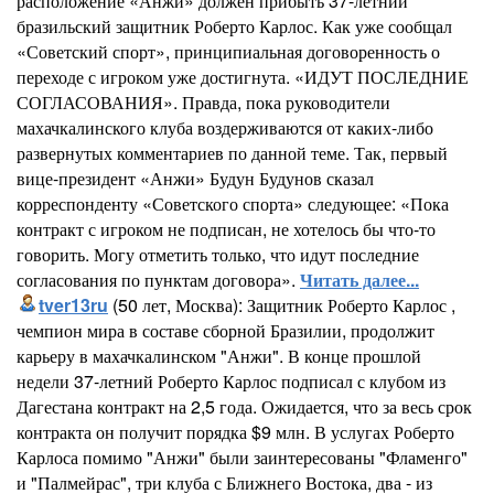
расположение «Анжи» должен прибыть 37-летний
бразильский защитник Роберто Карлос. Как уже сообщал
«Советский спорт», принципиальная договоренность о
переходе с игроком уже достигнута. «ИДУТ ПОСЛЕДНИЕ
СОГЛАСОВАНИЯ». Правда, пока руководители
махачкалинского клуба воздерживаются от каких-либо
развернутых комментариев по данной теме. Так, первый
вице-президент «Анжи» Будун Будунов сказал
корреспонденту «Советского спорта» следующее: «Пока
контракт с игроком не подписан, не хотелось бы что-то
говорить. Могу отметить только, что идут последние
согласования по пунктам договора».
Читать далее...
tver13ru
(50 лет, Москва): Защитник Роберто Карлос ,
чемпион мира в составе сборной Бразилии, продолжит
карьеру в махачкалинском "Анжи". В конце прошлой
недели 37-летний Роберто Карлос подписал с клубом из
Дагестана контракт на 2,5 года. Ожидается, что за весь срок
контракта он получит порядка $9 млн. В услугах Роберто
Карлоса помимо "Анжи" были заинтересованы "Фламенго"
и "Палмейрас", три клуба с Ближнего Востока, два - из