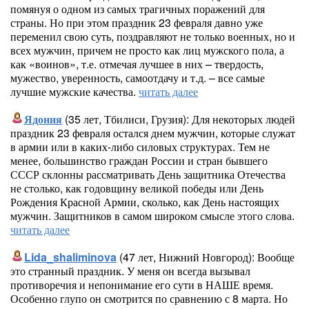
помянуя о одном из самых трагичных поражений для
страны. Но при этом праздник 23 февраля давно уже
переменил свою суть, поздравляют не только военных, но и
всех мужчин, причем не просто как лиц мужского пола, а
как «воинов», т.е. отмечая лучшее в них – твердость,
мужество, уверенность, самоотдачу и т.д. – все самые
лучшие мужские качества.
читать далее
Ядония
(35 лет, Тбилиси, Грузия): Для некоторых людей
праздник 23 февраля остался днем мужчин, которые служат
в армии или в каких-либо силовых структурах. Тем не
менее, большинство граждан России и стран бывшего
СССР склонны рассматривать День защитника Отечества
не столько, как годовщину великой победы или День
Рождения Красной Армии, сколько, как День настоящих
мужчин. Защитников в самом широком смысле этого слова.
читать далее
Lida_shaliminova
(47 лет, Нижний Новгород): Вообще
это странный праздник. У меня он всегда вызывал
противоречия и непонимание его сути в НАШЕ время.
Особенно глупо он смотрится по сравнению с 8 марта. Но