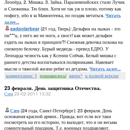
Леопёрд. 2. Мишка. 3. Зайка. Паралимпийских стали Лучик
и Снежинка. Тю блин. Хотя не так уж и плохо, потому как
пофигу, ибо я за Мамонтенка, но поздяк метаться.
Читать
далее...
sadpolarbear
(21 год, Тверь): Дельфин на лыжах - это
пи***ц. у него же не ноги, а хвост! как может дельфин
ездить на лыжах в принципе?! Снежная девочка похожа на
снежную белочку. Бурый медведь - превед ЕДРО. У
Леопарда челюсть как у Ксении Собчак. Белый мишка с
раннего детства воспитывался полярниками. Навевает
мысли о тяжелой жизни ребят из детдома.
Читать далее...
комментарии: 1
понравилось!
вверх^
к полной версии
23 февраля. День защитника Отечества.
Сим
23-02-2011 13:32
Сим
(24 года, Санкт-Петербург): 23 февраля. День
основания красной армии.. Правда, вот если все таки
посмотреть на его историю, то выходит, что и он весьма
сомнительный праздник. Т.е. военных поздравляют,