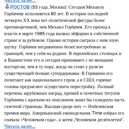
Читать далее...
POCTOB
(53 года, Москва): Сегодня Михаилу
Горбачеву исполняется 80 лет. В истории последней
четверти ХХ века нет политической фигуры более
противоречивой, чем Михаил Горбачев. Его приход к
власти в марте 1985 года вызвал эйфорию в собственной
стране и за рубежом. Однако история сыграла с ним злую
шутку. Горбачев несравненно более востребован за
границей, чем у себя на родине. В европейских столицах и
в Вашингтоне его и сегодня принимают с не меньшим
восторгом, чем в ту пору, когда он стоял у руля не
существующей больше супердержавы. В Германии его
почитают как национального героя, а в США горячие
головы предлагают осуществить перестройку. Полный
перечень зарубежных наград, премий и почетных титулов
Горбачева с кратким их описанием занял бы солидную часть
газетной страницы. Высшая среди них — Нобелевская
премия мира. Американский еженедельник Time избрал его
сначала «Человеком года», а затем „Человеком десятилетия“.
Читать далее...