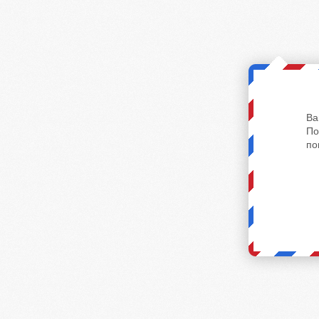
Ва
По
по