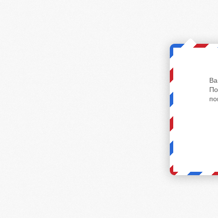
Ва
По
по