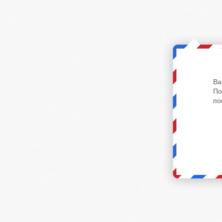
Ва
По
по