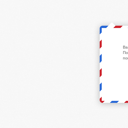
Ва
По
по